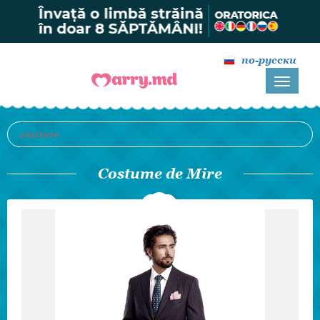
по-русски
Costume de Mire