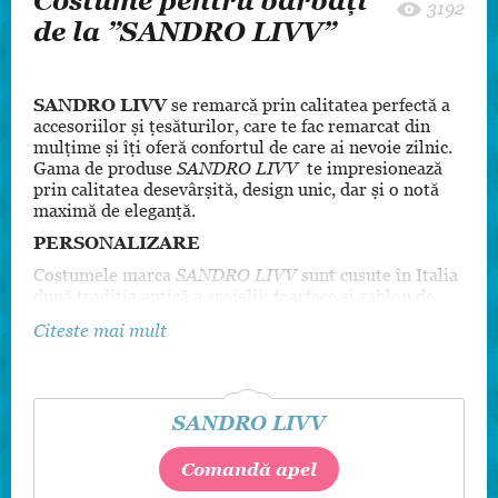
Costume pentru bărbați
3192
de la ”SANDRO LIVV”
SANDRO LIVV
se remarcă prin calitatea perfectă a
accesoriilor și țesăturilor, care te fac remarcat din
mulțime și îți oferă confortul de care ai nevoie zilnic.
Gama de produse
SANDRO LIVV
te impresionează
prin calitatea desevârșită, design unic, dar și o notă
maximă de eleganță.
PERSONALIZARE
Costumele marca
SANDRO LIVV
sunt cusute în Italia
după tradiția antică a croielii: foarfece și sablon de
carton, ac. Cu o istorie ce datează din anii 1950,
Citeste mai mult
atelierul a reușit să îmbine tradiția cusutului de mână
cu noile tehnologii. Astfel, toate elementele
vestimentare sunt personalizate pentru a satisface
gusturile oricărui client, începând de la sacouri,
SANDRO LIVV
pantaloni, terminând cu nasturi și culoarea aței cu
care vor fi cusuți.
Comandă apel