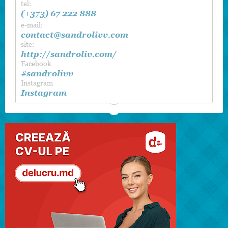
tel:
(+373) 67 222 888
e-mail:
contact@sandrolivv.com
site:
http://sandroliv.com/
Facebook
#sandrolivv
Instagram
Instagram