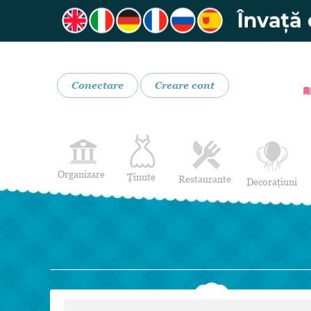
Conectare
Creare cont
Organizare
Ținute
Restaurante
Decorațiuni
Rochii de Mireasă
Restaurante
Rochii de Seară
Bar mobil
Lenjerie pentru mirese
Costume de Mire
Încălțăminte și Accesorii