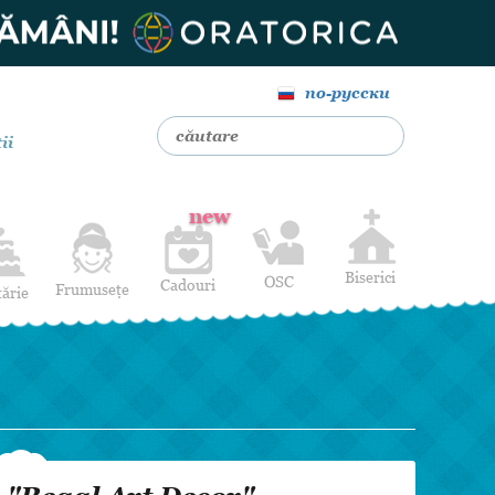
по-русски
ii
new
Biserici
OSC
Cadouri
Frumusețe
tărie
Livrare Flori
Coafuri
Baloane cu heliu
Alte Servicii
Luna de miere
Cadouri de nuntă
14 februarie
Pentru bărbați