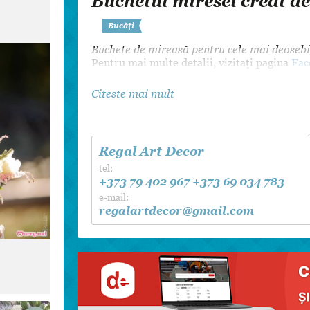
Buchetul miresei creat d
Dansul Mirilor
Bucăți
Buchete de mireasă pentru cele mai deosebi
Pentru mai multe detalii, vizitați pagina
Fac
Citeste mai mult
Regal Art Decor
tel:
+373 79 402 967
+373 69 034 783
e-mail:
regalartdecor@gmail.com