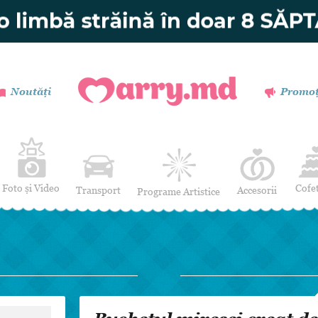
Noutăți
Promoț
Foto și Video
Cofe
Transport
Accesorii
Programe Artistice
Invitații de nuntă
Muzică
Verighete
Dansatori
Buchetul miresei
Efecte Speciale
Coronițe și Butoniere
Mimi / Divertisment
Mărturii
Moderatori