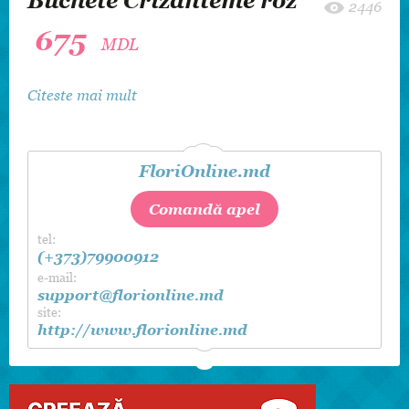
Buchete Crizanteme roz
2446
675
MDL
Citeste mai mult
FloriOnline.md
Comandă apel
tel:
(+373)79900912
e-mail:
support@florionline.md
site:
http://www.florionline.md