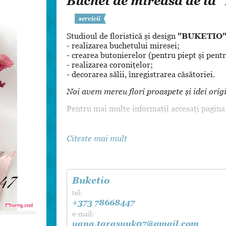
Buchet de mireasă de la
Dansul Mirilor
servicii
Studioul de floristică și design
"BUKETIO
- realizarea buchetului miresei;
- crearea butonierelor (pentru piept și pent
- realizarea coronițelor;
- decorarea sălii, înregistrarea căsătoriei.
Noi avem mereu flori proaspete și idei orig
Pentru mai multe informații accesați pagin
Livrare în toată Moldova.
Citeste mai mult
Buketio
tel:
+373 78668447
e-mail:
yana.tarasyuk07@gmail.com