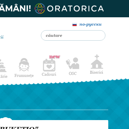
по-русски
ii
new
Biserici
OSC
Cadouri
Frumusețe
tărie
Livrare Flori
Coafuri
Baloane cu heliu
Alte Servicii
Luna de miere
Cadouri de nuntă
14 februarie
Pentru bărbați