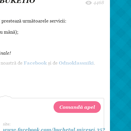
 "BUKETIO"
8 martie
4468
Pentru paști
Crăciun
"
prestează următoarele servicii:
Zi de Naștere
ru mână);
Botez
inale!
a noastră de
Facebook
și de
Odnoklassniki
.
Comandă apel
site:
www.facebook.com/buchetul.miresei.35?