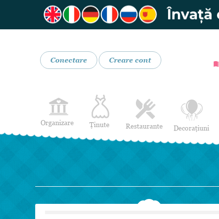
Conectare
Creare cont
Organizare
Ținute
Restaurante
Decorațiuni
Rochii de Mireasă
Restaurante
Rochii de Seară
Bar mobil
Lenjerie pentru mirese
Costume de Mire
Încălțăminte și Accesorii