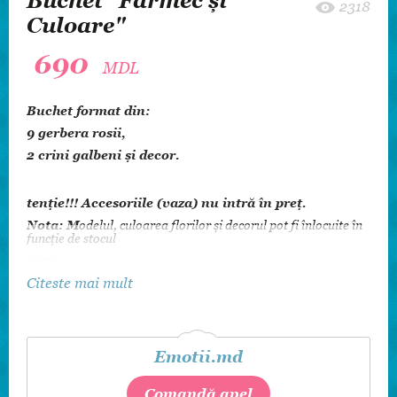
Buchet "Farmec și
2318
Culoare"
690
MDL
Buchet format din:
9 gerbera rosii,
2 crini galbeni și decor.
tenție!!! Accesoriile (vaza) nu intră în preț.
Nota: M
odelul, culoarea florilor și decorul pot fi înlocuite în
funcție de stocul
nostru.
Buchet colorat plin de caldura si afectiune cu gerbera roșii si
Citeste mai mult
crini galbeni, care va
atrage priviri. Transmite ganduri de prietenie adevarata,
dragoste calda si
afectiune. La Emotii.md selectam fiecare floare care compune
Emotii.md
buchetul realizat
manual in atelierul nostru. Impachetam totul cu mare grija si
Comandă apel