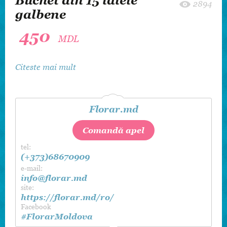
Buchet din 15 lalele
2894
galbene
450
MDL
Citeste mai mult
Florar.md
Comandă apel
tel:
(+373)68670909
e-mail:
info@florar.md
site:
https://florar.md/ro/
Facebook
#FlorarMoldova