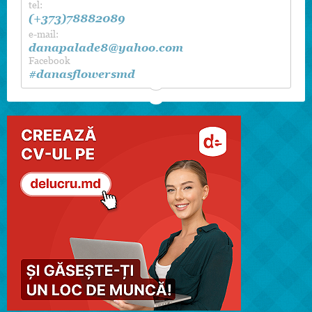
tel:
decorul sălii etc.
(+373)78882089
e-mail:
danapalade8@yahoo.com
Facebook
#danasflowersmd