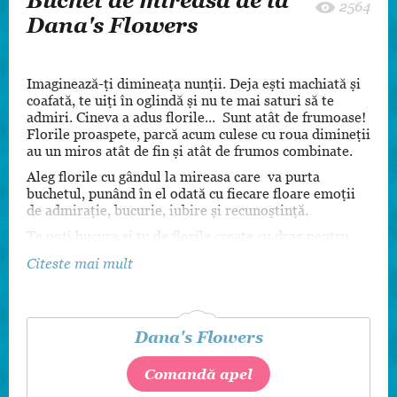
Buchet de mireasă de la
2564
Dana's Flowers
Imaginează-ți dimineața nunții. Deja ești machiată și
coafată, te uiți în oglindă și nu te mai saturi să te
admiri. Cineva a adus florile... Sunt atât de frumoase!
Florile proaspete, parcă acum culese cu roua dimineții
au un miros atât de fin și atât de frumos combinate.
Aleg florile cu gândul la mireasa care va purta
buchetul, punând în el odată cu fiecare floare emoții
de admirație, bucurie, iubire și recunoștință.
Te poți bucura și tu de florile create cu drag pentru
tine:
Citeste mai mult
buchetul de mireasă
butoniere și brățări
coronițe și accesorii pentru păr
Dana's Flowers
buchete pentru domnișoarele de onoare
Comandă apel
decor lumânări de cununie