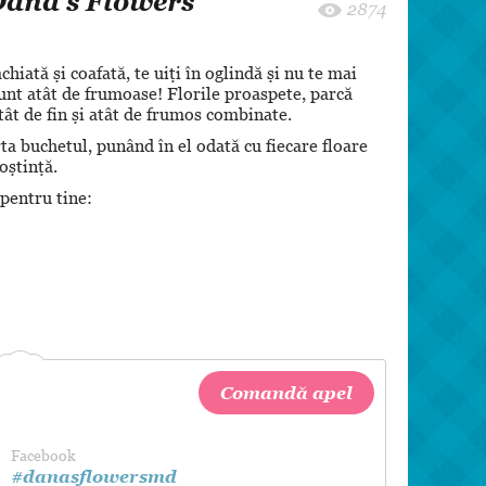
Dana's Flowers
8 martie
2874
Pentru paști
iată și coafată, te uiți în oglindă și nu te mai
Crăciun
 Sunt atât de frumoase! Florile proaspete, parcă
Zi de Naștere
tât de fin și atât de frumos combinate.
Botez
ta buchetul, punând în el odată cu fiecare floare
noștință.
 pentru tine:
Comandă apel
Facebook
#danasflowersmd