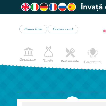
Conectare
Creare cont
Organizare
Ținute
Restaurante
Decorațiuni
Rochii de Mireasă
Restaurante
Rochii de Seară
Bar mobil
Lenjerie pentru mirese
Costume de Mire
Încălțăminte și Accesorii