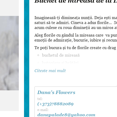
Buchet de mireasă de la 
Dansul Mirilor
Imaginează-ți dimineața nunții. Deja ești mach
saturi să te admiri. Cineva a adus florile...
acum culese cu roua dimineții au un miros a
Aleg florile cu gândul la mireasa care va pur
emoții de admirație, bucurie, iubire și recu
Te poți bucura și tu de florile create cu drag
buchetul de mireasă
butoniere și brățări
coronițe și accesorii pentru păr
Citeste mai mult
buchete pentru domnișoarele de onoare
decor lumânări de cununie
Dana's Flowers
decorul sălii etc.
tel:
(+373)78882089
e-mail:
danapalade8@yahoo.com