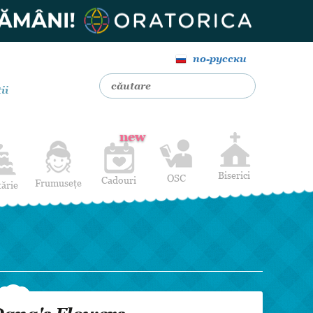
по-русски
ii
new
Biserici
OSC
Cadouri
Frumusețe
tărie
Livrare Flori
Coafuri
Baloane cu heliu
Alte Servicii
Luna de miere
Cadouri de nuntă
14 februarie
Pentru bărbați