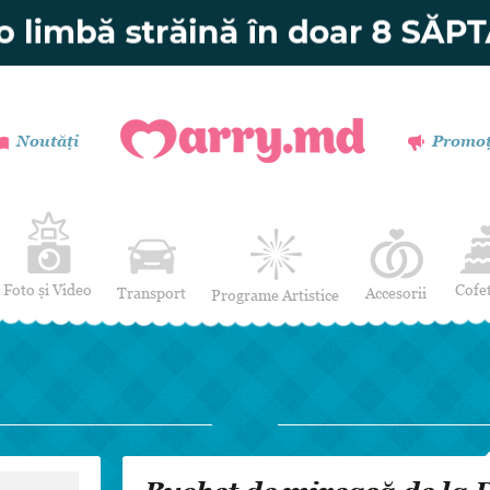
Noutăți
Promoț
Foto și Video
Cofe
Transport
Accesorii
Programe Artistice
Invitații de nuntă
Muzică
Verighete
Dansatori
Buchetul miresei
Efecte Speciale
Coronițe și Butoniere
Mimi / Divertisment
Mărturii
Moderatori