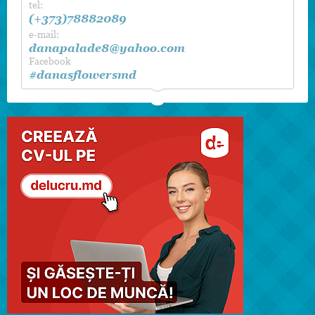
tel:
decorul sălii etc.
(+373)78882089
e-mail:
danapalade8@yahoo.com
Facebook
#danasflowersmd