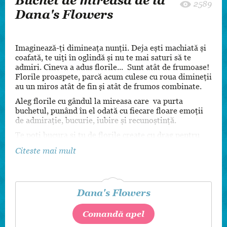
Buchet de mireasă de la
2589
Dana's Flowers
Imaginează-ți dimineața nunții. Deja ești machiată și
coafată, te uiți în oglindă și nu te mai saturi să te
admiri. Cineva a adus florile... Sunt atât de frumoase!
Florile proaspete, parcă acum culese cu roua dimineții
au un miros atât de fin și atât de frumos combinate.
Aleg florile cu gândul la mireasa care va purta
buchetul, punând în el odată cu fiecare floare emoții
de admirație, bucurie, iubire și recunoștință.
Te poți bucura și tu de florile create cu drag pentru
tine:
Citeste mai mult
buchetul de mireasă
butoniere și brățări
coronițe și accesorii pentru păr
Dana's Flowers
buchete pentru domnișoarele de onoare
Comandă apel
decor lumânări de cununie