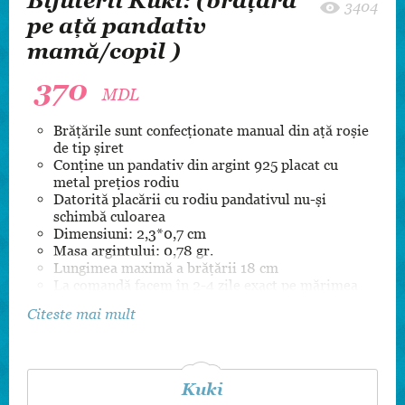
Bijuterii Kuki: (brățară
3404
pe ață pandativ
mamă/copil )
370
MDL
Brățările sunt confecționate manual din ață roșie
de tip șiret
Conține un pandativ din argint 925 placat cu
metal prețios rodiu
Datorită placării cu rodiu pandativul nu-și
schimbă culoarea
Dimensiuni: 2,3*0,7 cm
Masa argintului: 0,78 gr.
Lungimea maximă a brățării 18 cm
La comandă facem în 2-4 zile exact pe mărimea
mâinii și cu gravură personalizată (+100 lei pe o
Citeste mai mult
parte)
Produsul este certificat de către Camera de Stat
pentru Supravegherea Marcării
Kuki