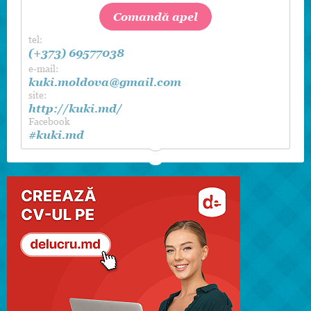
Comandă apel
tel:
(+373) 69577038
e-mail:
kuki.moldova@gmail.com
site:
http://kuki.md/
Facebook
#kuki.md