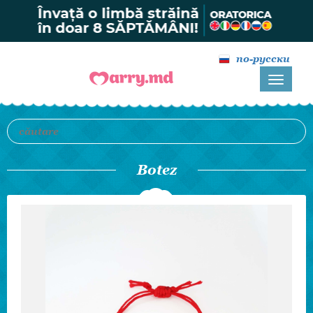
по-русски
Botez