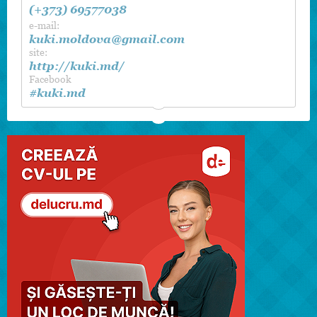
(+373) 69577038
e-mail:
kuki.moldova@gmail.com
site:
http://kuki.md/
Facebook
#kuki.md