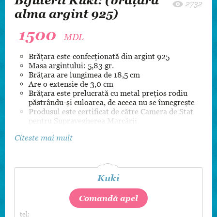
Bijuterii Kuki: (brățară
2732
alma argint 925)
1500
MDL
Brățara este confecționată din argint 925
Masa argintului: 5,83 gr.
Brățara are lungimea de 18,5 cm
Are o extensie de 3,0 cm
Brățara este prelucrată cu metal prețios rodiu
păstrându-și culoarea, de aceea nu se înnegrește
Produsul este certificat de către Camera de Stat
pentru Supravegherea Marcării
Citeste mai mult
Kuki
Comandă apel
tel: