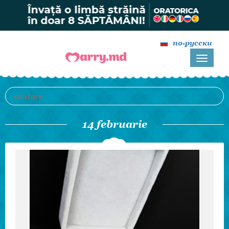
по-русски
14 februarie