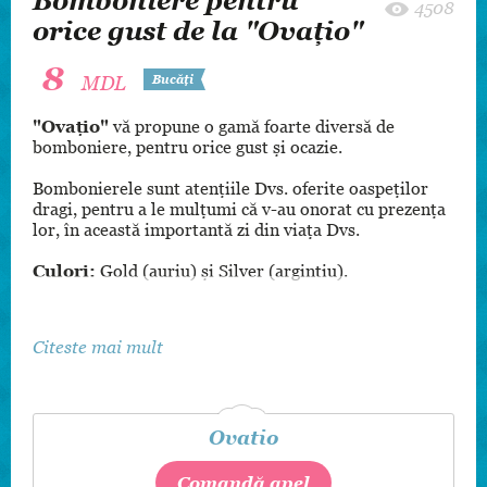
Bomboniere pentru
4508
orice gust de la "Ovaţio"
8
MDL
Bucăți
"Ovaţio"
vă propune o gamă foarte diversă de
bomboniere, pentru orice gust și ocazie.
Bombonierele sunt atenţiile Dvs. oferite oaspeților
dragi, pentru a le mulțumi că v-au onorat cu prezența
lor, în această importantă zi din viața Dvs.
Culori
:
Gold (auriu) şi Silver (argintiu).
Citeste mai mult
Ovatio
Comandă apel