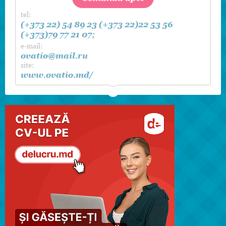
tel:
(+373 22) 54 89 23
(+373 22)22 53 56
(+373)79 77 21 07;
e-mail:
ovatio@mail.ru
site:
www.ovatio.md/