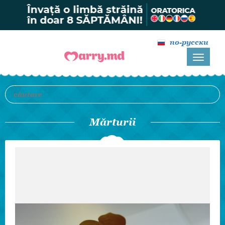
по-русски
Mărturii