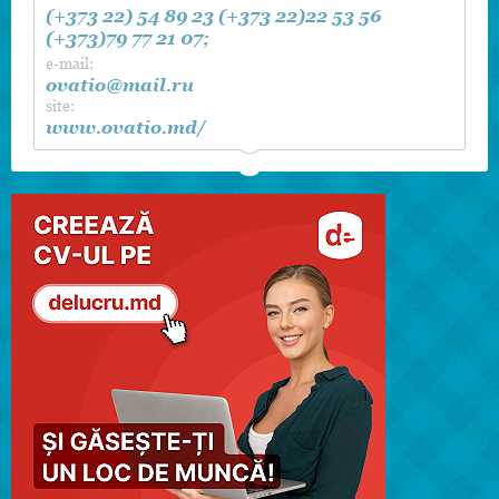
(+373 22) 54 89 23
(+373 22)22 53 56
(+373)79 77 21 07;
e-mail:
ovatio@mail.ru
site:
www.ovatio.md/