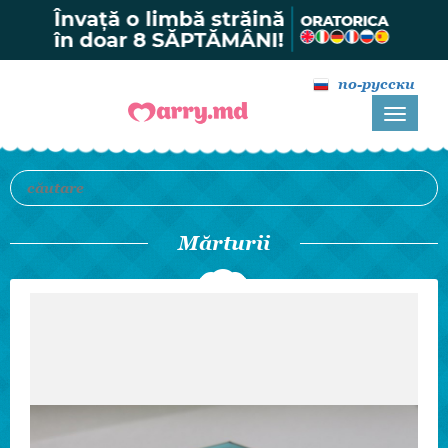
по-русски
Mărturii