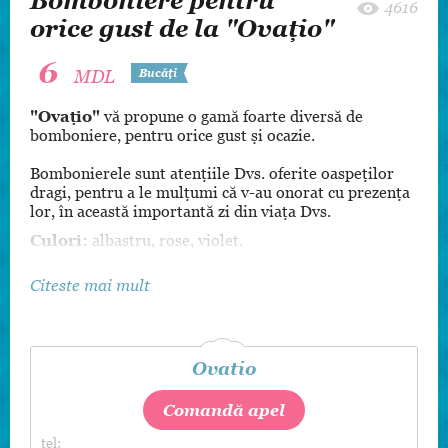
Bomboniere pentru
4616
orice gust de la "Ovaţio"
6
MDL
Bucăți
"Ovaţio"
vă propune o gamă foarte diversă de
bomboniere, pentru orice gust și ocazie.
Bombonierele sunt atenţiile Dvs. oferite oaspeților
dragi, pentru a le mulțumi că v-au onorat cu prezența
lor, în această importantă zi din viața Dvs.
Culori:
albastru, rose, violet.
Citeste mai mult
Ovatio
Comandă apel
tel: