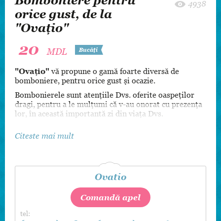
Bomboniere pentru
4938
orice gust, de la
"Ovaţio"
20
MDL
Bucăți
"Ovaţio"
vă propune o gamă foarte diversă de
bomboniere, pentru orice gust și ocazie.
Bombonierele sunt atenţiile Dvs. oferite oaspeților
dragi, pentru a le mulțumi că v-au onorat cu prezența
lor, în această importantă zi din viața Dvs.
Citeste mai mult
Ovatio
Comandă apel
tel: