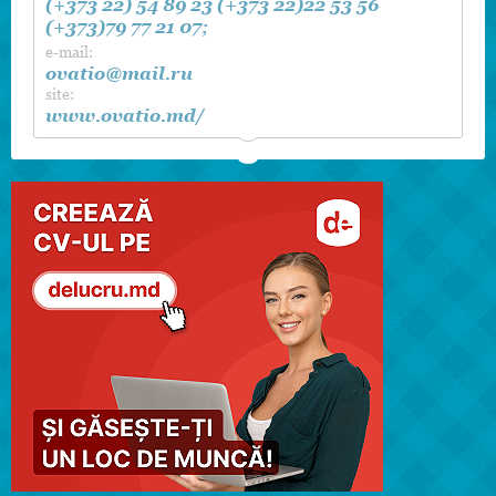
(+373 22) 54 89 23
(+373 22)22 53 56
(+373)79 77 21 07;
e-mail:
ovatio@mail.ru
site:
www.ovatio.md/