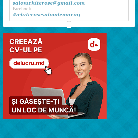
salonwhiterose@gmail.com
Facebook
#whiterosesalondemariaj