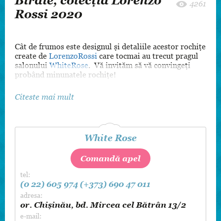
Birdie, colecția Lorenzo
4261
Rossi 2020
Cât de frumos este designul și detaliile acestor rochițe
create de
LorenzoRossi
care tocmai au trecut pragul
salonului
WhiteRose
. Vă invităm să vă convingeți
probând minunatele rochițe!
Citeste mai mult
White Rose
Comandă apel
tel:
(0 22) 605 974
(+373) 690 47 011
adresa:
or. Chișinău, bd. Mircea cel Bătrân 13/2
e-mail: