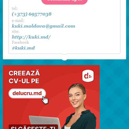
tel:
(+373) 69577038
e-mail:
kuki.moldova@gmail.com
site:
http://kuki.md/
Facebook
#kuki.md