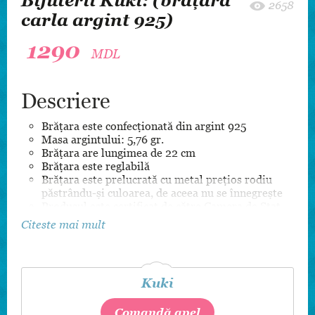
Bijuterii Kuki: (brățară
2658
carla argint 925)
1290
MDL
Descriere
Brățara este confecționată din argint 925
Masa argintului: 5,76 gr.
Brățara are lungimea de 22 cm
Brățara este reglabilă
Brățara este prelucrată cu metal prețios rodiu
păstrându-și culoarea, de aceea nu se înnegrește
Produsul este certificat de către Camera de Stat
pentru Supravegherea Marcării
Citeste mai mult
Kuki
Comandă apel