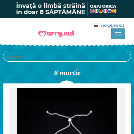
по-русски
8 martie