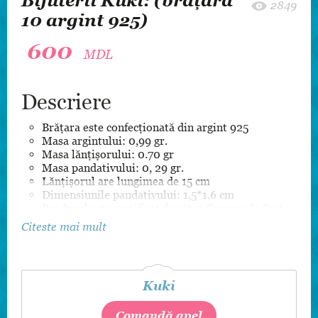
Bijuterii Kuki: (brățară
2849
10 argint 925)
600
MDL
Descriere
Brățara este confecționată din argint 925
Masa argintului: 0,99 gr.
Masa lănțișorului: 0.70 gr
Masa pandativului: 0, 29 gr.
Lănțișorul are lungimea de 15 cm
Dimensiunile pandativului: 1,5*1,6 cm
Produsul este certificat de către Camera de Stat
pentru Supravegherea Marcării
Citeste mai mult
Kuki
Comandă apel