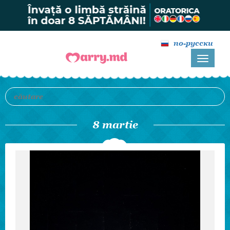
по-русски
8 martie