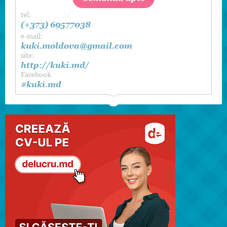
tel:
(+373) 69577038
e-mail:
kuki.moldova@gmail.com
site:
http://kuki.md/
Facebook
#kuki.md