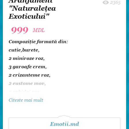
Aranjament
2365
"Naturalețea
Exoticului"
999
MDL
Compoziție formată din:
cutie,
burete,
2 miniroze roz,
3 garoafe crem,
2
crizanteme roz,
2 eustome mov,
2 orhidei roz,
verdeață și decor.
Citeste mai mult
Nota:
M
odelul, culoarea florilor și cutia pot fi înlocuite în
funcție de stocul
nostru.
Într-un aranjament cu o
Emotii.md
formă deosebită sunt prezentate diverse flori