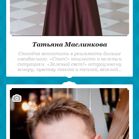
Татьяна Маслинкова
Способна воплотить в реальность больше
ожидаемого. «Стоп!» пошлости и нелепым
ситуациям. «Зеленый свет!» остроумному
юмору, чувству такта и теплой, веселой…