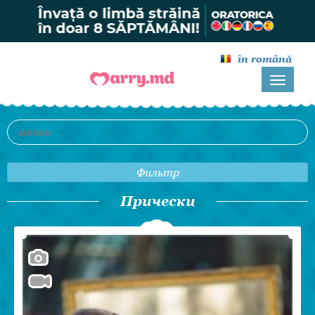
în română
Фильтр
Прически