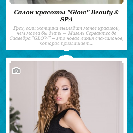
Салон красоты "Glow" Beauty &
SPA
Грех, если женщина выглядит менее красивой,
чем могла бы быть ― Мигель Сервантес де
Сааведра "GLOW" – это новая линия спа-салонов,
которая приглашает…