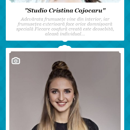
"Studio Cristina Cojocaru"
Adevărata frumusețe vine din interior, iar
frumusețea exterioară face orice domnișoară
specială Fiecare coafură creată este deosebită,
aleasă individual…