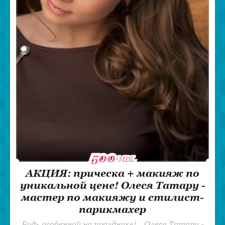
500
500
MDL
MDL
АКЦИЯ: прическа + макияж по
уникальной цене! Олеся Татару -
мастер по макияжу и стилист-
парикмахер
Будь особенной на празднике! Олеся Татару -