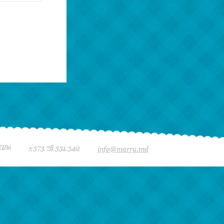
еры
+373 78 331 340
info@marry.md