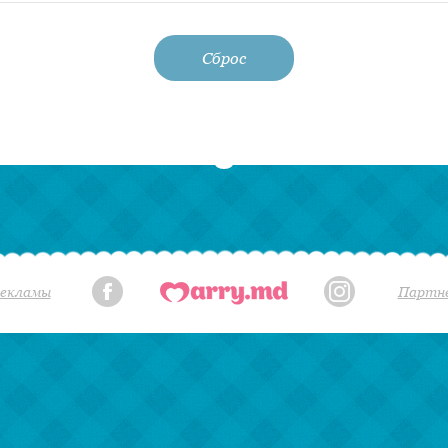
Сброс
екламы
Партн