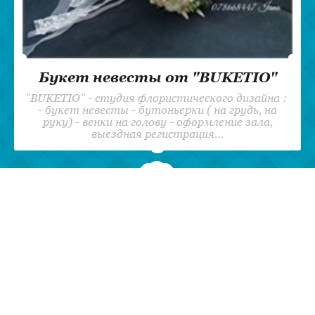
Букет невесты от "BUKETIO"
"BUKETIO" - студия флористического дизайна :
- букет невесты - бутоньерки ( на грудь, на
руку) - венки на голову - оформление зала,
выездная регистрация…