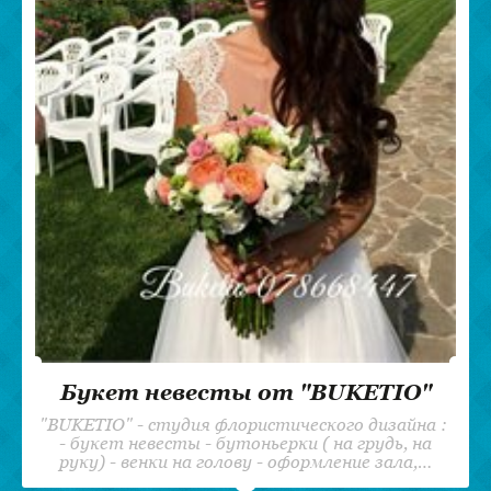
Букет невесты от "BUKETIO"
"BUKETIO" - студия флористического дизайна :
- букет невесты - бутоньерки ( на грудь, на
руку) - венки на голову - оформление зала,…