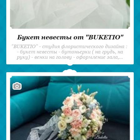
Букет невесты от "BUKETIO"
"BUKETIO" - студия флористического дизайна :
- букет невесты - бутоньерки ( на грудь, на
руку) - венки на голову - оформление зала,…