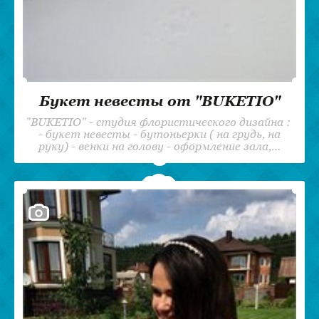
Букет невесты от "BUKETIO"
"BUKETIO" - студия флористического дизайна :
- букет невесты - бутоньерки ( на грудь, на
руку) - венки на голову - оформление зала,…