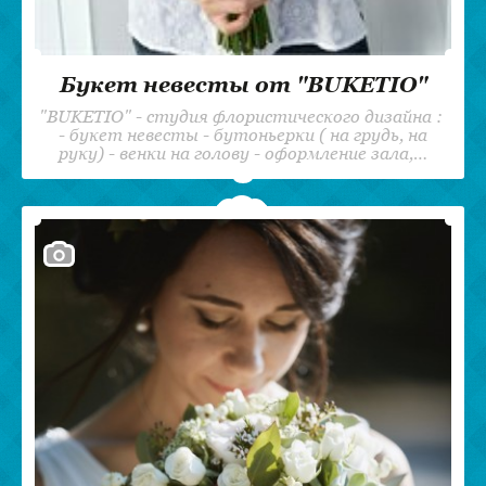
Букет невесты от "BUKETIO"
"BUKETIO" - студия флористического дизайна :
- букет невесты - бутоньерки ( на грудь, на
руку) - венки на голову - оформление зала,…