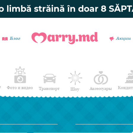
Блог
Акции
е
Фото и видео
Кондит
Транспорт
Аксессуары
Шоу
Пригласительные
Музыканты
Ювелирные
Танцоры
Букет невесты
Спецэффекты
Aксессуары
Мими / Pазвлечения