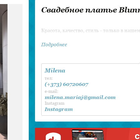
Разные безделушки
Ведущий / Тамада
Свадебное платье Blun
Постановка танца
Красота, качество, стиль - только в наше
Подробнее
Milena
тел:
(+373) 60720607
e-mail:
milena.mariaj@gmail.com
Instagram
Instagram