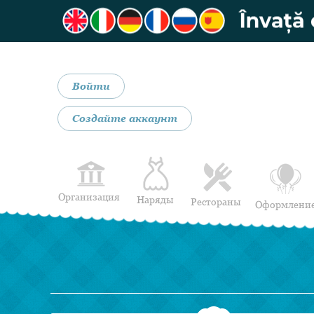
Войти
Создайте аккаунт
Организация
Наряды
Рестораны
Оформлени
Свадебные платья
Рестораны
Вечерние платья
Бар Мобил
Нижнее белье для
невесты
Мужские костюмы