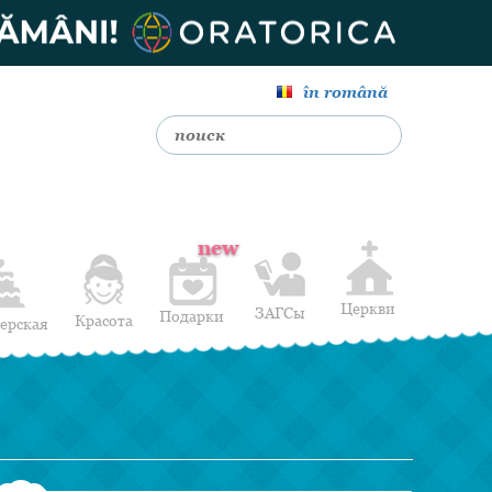
în română
new
Церкви
ЗАГСы
Подарки
Красота
ерская
Доставка Цветов
Прически
Гелиевые шары
Другие Услуги
Медовый месяц
Подарок на свадьбу
14 февраля