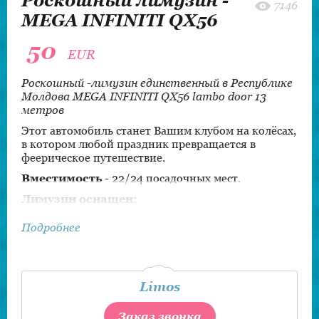
Роскошный лимузин -
7146
MEGA INFINITI QX56
50
EUR
Роскошный -лимузин eдинственный в Республике
Молдова MEGA INFINITI QX56 lambo door 13
метров
Этот автомобиль станет Вашим клубом на колёсах,
в котором любой праздник превращается в
феерическое путешествие.
Вместимость
- 22/24 посадочных мест.
Лимузин оснащен:
- зеркальный потолок;
Подробнее
- эффектное освещение;
- laser-show.
Шампанское в ПОДАРОК, а так же
Limos
предоставление
скидки
при заказе лимузина от 4
и более часов.
Заказ звонка