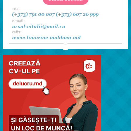
Будем рады украсить Ваш праздник!
тел:
Fcebook
(+373) 791 00 007
(+373) 607 26 999
e-mail:
ursul-vitalii@mail.ru
сайт:
www.limuzine-moldova.md