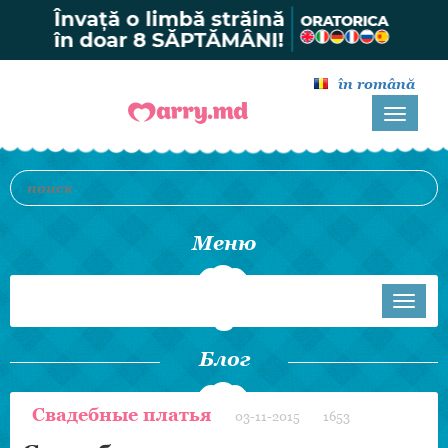
în română
Mеню
Блог
Свадебные платья
03-11-2015
1653